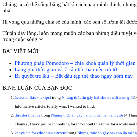
Chúng ta có thể sống bằng bất kì cách nào mình thích, nhưng
nhất.
Hi vọng qua những chia sẻ của mình, các bạn sẽ lượm lặt được
Từ tận đáy lòng, luôn mong muốn các bạn những điều tuyệt v
trong cuộc sống ^^.
BÀI VIẾT MỚI
Phương pháp Pomodoro – chìa khoá quản lý thời gian 
Lãng phí thời gian và 7 câu hỏi bạn nên trả lời
Bí quyết trẻ lâu – Bắt đầu tập thể thao ngay hôm nay
BÌNH LUẬN CỦA BẠN ĐỌC
ücretsiz tiktok takipçi
trong
Những thức ăn gây hại cho da mặt nam giới
1
Informative article, totally what I wanted to find.
thruster finance
trong
Những thức ăn gây hại cho da mặt nam giới
14 Thán
Thanks , I have just been looking for info about this topic for a while and
kenya eta for ethiopian citizens
trong
Những thức ăn gây hại cho da mặt 